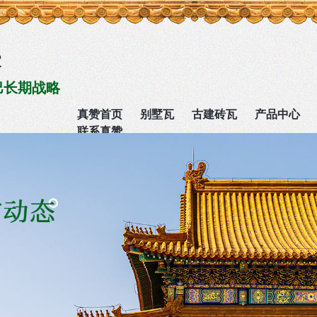
家
巴长期战略
真赞首页
别墅瓦
古建砖瓦
产品中心
联系真赞