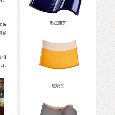
湿压西瓦
建筑
能够
光滑
师和
琉璃瓦