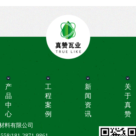
产
工
新
关
品
程
闻
于
中
案
资
真
心
例
讯
赞
材料有限公司
8/181-2871-9861