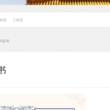
砖瓦
工程瓦
利证书
书