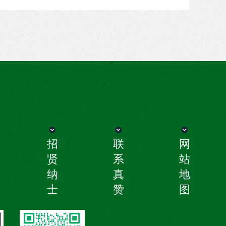
招
联
网
贤
系
站
纳
真
地
士
赞
图