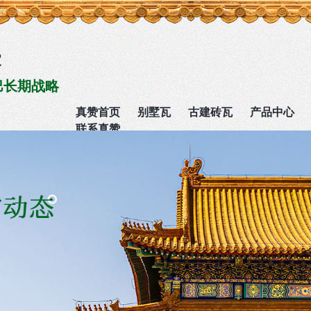
家
巴长期战略
真赞首页
别墅瓦
古建砖瓦
产品中心
联系真赞