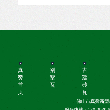
真
别
古
赞
墅
建
首
瓦
砖
页
瓦
佛山市真赞新型
服务热线：180-2939-555