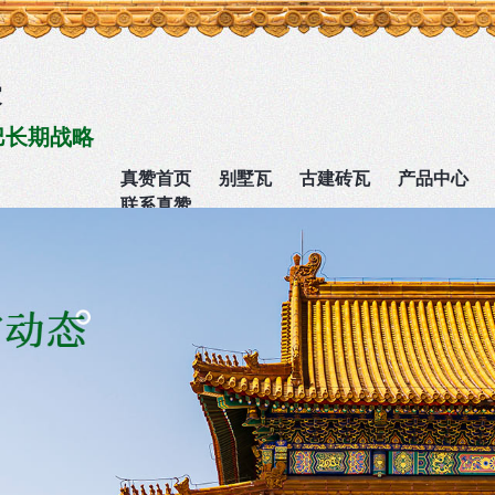
家
巴长期战略
真赞首页
别墅瓦
古建砖瓦
产品中心
联系真赞