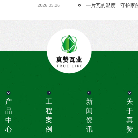
一片瓦的温度，守护家
2026.03.26
产
工
新
关
品
程
闻
于
中
案
资
真
心
例
讯
赞