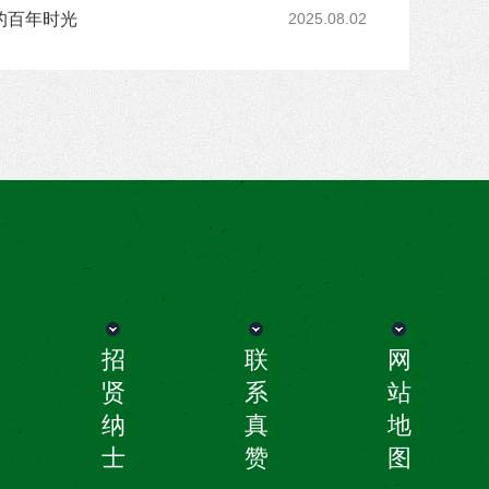
的百年时光
2025.08.02
招
联
网
贤
系
站
纳
真
地
士
赞
图