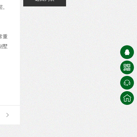
层。
常重
别墅