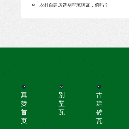
农村自建房选别墅琉璃瓦，值吗？
真
别
古
赞
墅
建
首
瓦
砖
页
瓦