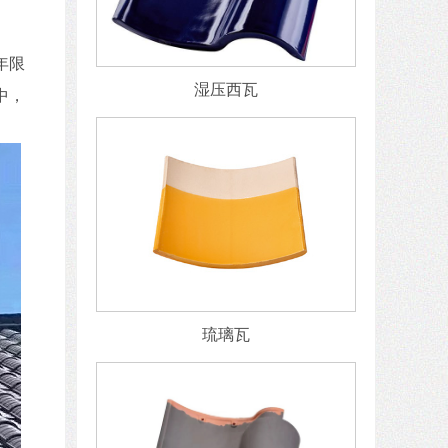
年限
湿压西瓦
中，
琉璃瓦