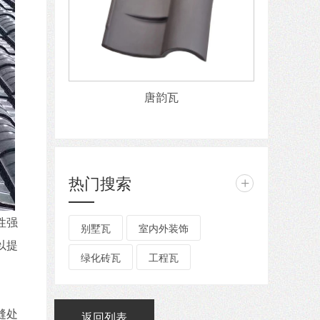
唐韵瓦
热门搜索
+
性强
别墅瓦
室内外装饰
以提
绿化砖瓦
工程瓦
缝处
返回列表