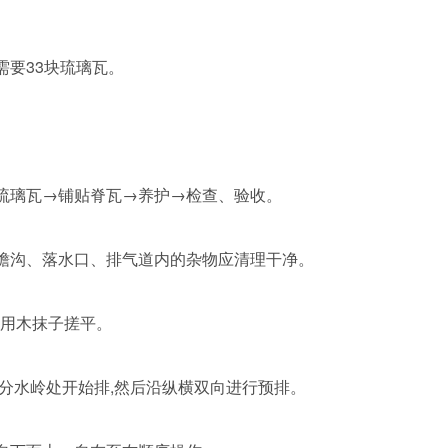
需要33块琉璃瓦。
琉璃瓦→铺贴脊瓦→养护→检查、验收。
檐沟、落水口、排气道内的杂物应清理干净。
随用木抹子搓平。
和分水岭处开始排,然后沿纵横双向进行预排。