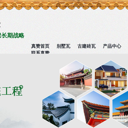
家
巴长期战略
真赞首页
别墅瓦
古建砖瓦
产品中心
联系真赞