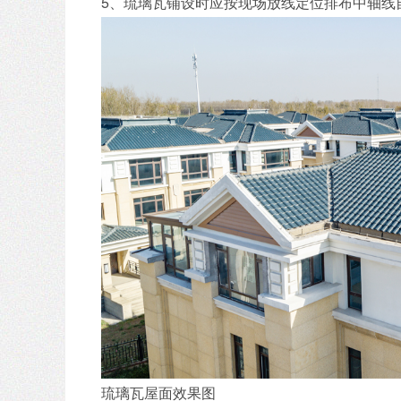
5、琉璃瓦铺设时应按现场放线定位排布中轴线
琉璃瓦屋面效果图