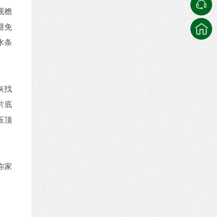
视檐
避免
水条
灰找
片底
压顶
你家