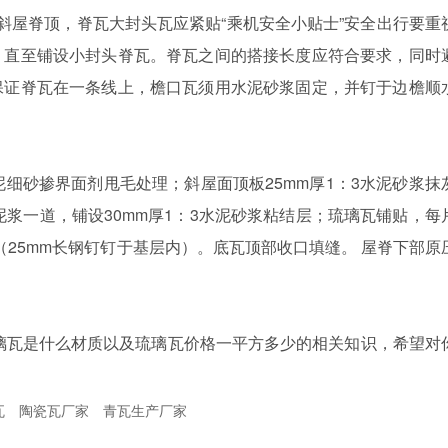
斜屋脊顶，脊瓦大封头瓦应紧贴“乘机安全小贴士”安全出行要重
，直至铺设小封头脊瓦。脊瓦之间的搭接长度应符合要求，同时
保证脊瓦在一条线上，檐口瓦须用水泥砂浆固定，并钉于边檐顺
泥细砂掺界面剂甩毛处理；斜屋面顶板25mm厚1：3水泥砂浆抹
素水泥浆一道，铺设30mm厚1：3水泥砂浆粘结层；琉璃瓦铺贴，每
上（25mm长钢钉钉于基层内）。底瓦顶部收口填缝。 屋脊下部原
璃瓦是什么材质以及琉璃瓦价格一平方多少的相关知识，希望对
瓦
陶瓷瓦厂家
青瓦生产厂家