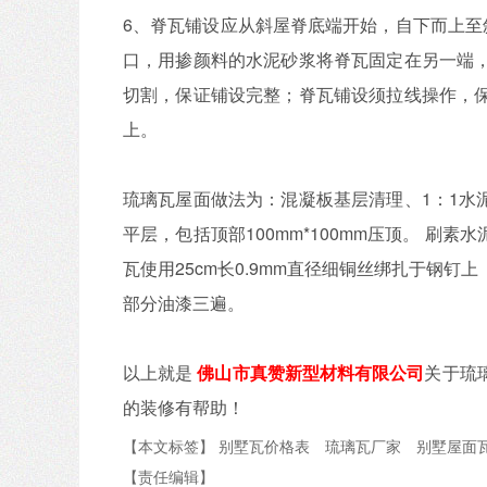
6、脊瓦铺设应从斜屋脊底端开始，自下而上至
口，用掺颜料的水泥砂浆将脊瓦固定在另一端
切割，保证铺设完整；脊瓦铺设须拉线操作，
上。
琉璃瓦屋面做法为：混凝板基层清理、1：1水
平层，包括顶部100mm*100mm压顶。 刷
瓦使用25cm长0.9mm直径细铜丝绑扎于钢钉
部分油漆三遍。
以上就是
佛山市真赞新型材料有限公司
关于琉
的装修有帮助！
【本文标签】
别墅瓦价格表
琉璃瓦厂家
别墅屋面
【责任编辑】