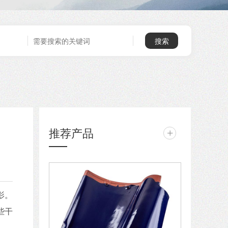
推荐产品
+
影。
些干